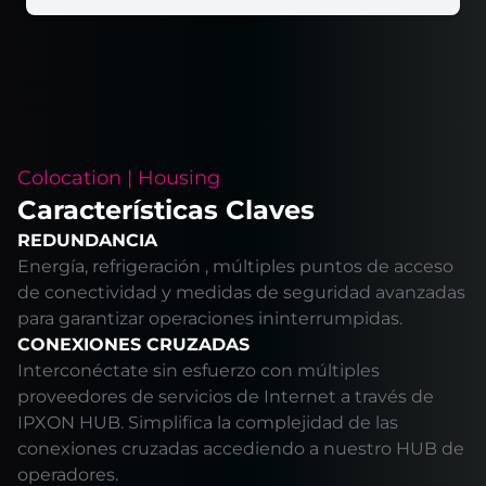
Colocation | Housing
Características Claves
REDUNDANCIA
Energía, refrigeración , múltiples puntos de acceso
de conectividad y medidas de seguridad avanzadas
para garantizar operaciones ininterrumpidas.
CONEXIONES CRUZADAS
Interconéctate sin esfuerzo con múltiples
proveedores de servicios de Internet a través de
IPXON HUB. Simplifica la complejidad de las
conexiones cruzadas accediendo a nuestro HUB de
operadores.