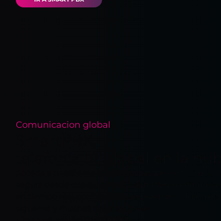
Comunicacion global
SmartPBX,
telefonía IP global en la nu
Acceda a tu sistema telefónico basado en la nube d
segura desde cualquier ubicación. Obtén informes 
en tiempo real, configura tus extensiones, activa f
sígueme y muchas otras opciones.
¿Por qué elegir SmartPBX?