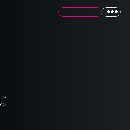
tus
ico