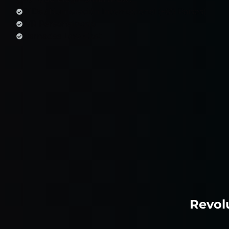
DIDs / Numeración Internacional (+60 Países)
IVR Personalizado
Llamadas Low-Cost
Revol