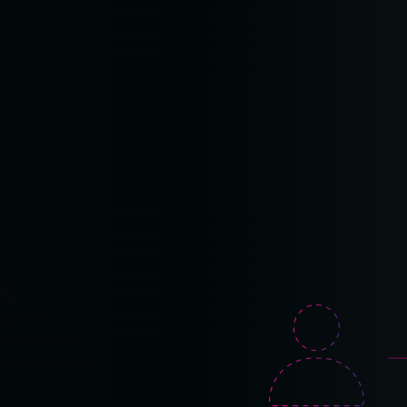
be
e forma
de llamadas
unciones como