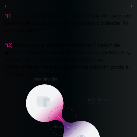
*(1)
Se proporcionan direcciones IP fijas ubicadas en
centros de datos. (No se brindan servicio desde IPs
residenciales).
*(2)
Dado que las plataformas de verificacion de
geolocalización IP son proporcionados por terceros,
en caso de cualquier inconveniente, nos
comprometemos a encontrar una solución posible,
siempre que sea factible.