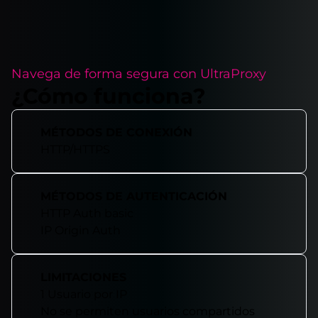
Navega de forma segura con UltraProxy
¿Cómo funciona?
MÉTODOS DE CONEXIÓN
HTTP/HTTPS
MÉTODOS DE AUTENTICACIÓN
HTTP Auth basic
IP Origin Auth
LIMITACIONES
1 Usuario por IP
No se permiten usuarios compartidos