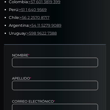
Colombia
:
+57 601 3819 399
Perú
:
+51 1 640 9569
Chile
:
+56 2 2570 8717
Argentina
:
+54 11 5279 9089
Uruguay
:
+598 9622 7388
NOMBRE
*
APELLIDO
*
CORREO ELECTRÓNICO
*