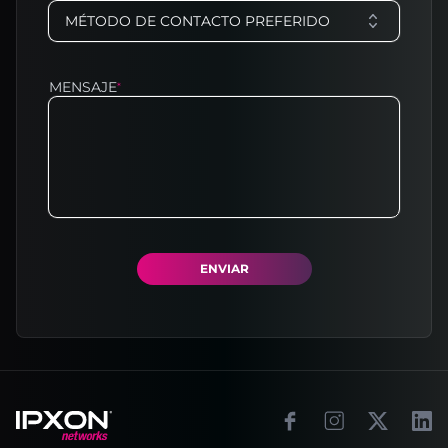
MÉTODO DE CONTACTO PREFERIDO
MENSAJE
*
ENVIAR
Footer
Facebook
Instagram
X
Link