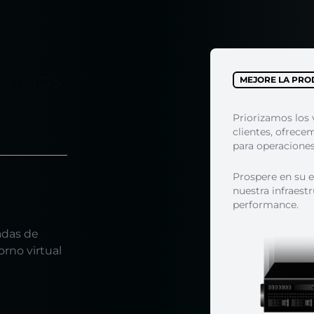
vicios
MEJORE LA PRO
Priorizamos los 
clientes, ofrece
 de seguridad
para operaciones 
Prospere en su e
nuestra infraestr
performance.
adas de
rno virtual