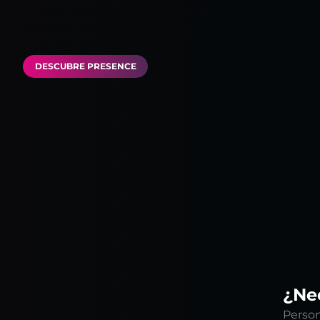
Nuestra extensa red en América Latina permite ejec
aplicaciones en las ubicaciones de tus clientes, lo q
rendimiento y confiabilidad.
DESCUBRE PRESENCE
¿Nec
Person