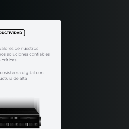
DUCTIVIDAD
valores de nuestros
mos soluciones confiables
críticas.
cosistema digital con
uctura de alta