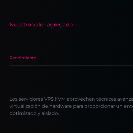
Nuestro valor agregado
¿Por qué elegir nuestros ser
de VPS?
Rendimiento
Redes
Escalabilidad
Copias
Rendimiento
Los servidores VPS KVM aprovechan técnicas avanz
virtualización de hardware para proporcionar un ento
optimizado y aislado.