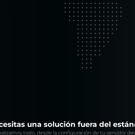
utar
ue garantiza
esitas una solución fuera del está
alizamos todo, desde la configuración de tu servidor de