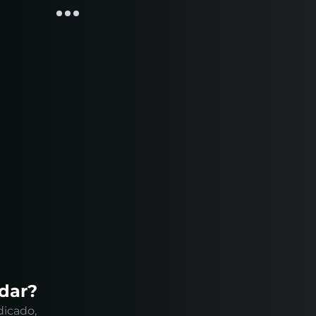
ndar?
dicado,