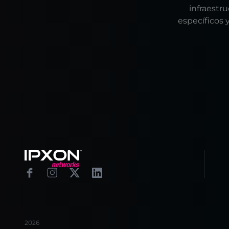
infraestr
específicos 
Footer
Facebook
Instagram
X
Linkedin
2026