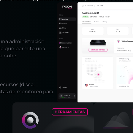
 una administración
, lo que permite una
la nube.
cursos (disco,
ntas de monitoreo para
HERRAMIENTAS