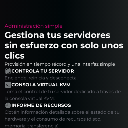
Administración simple
Gestiona tus servidores
sin esfuerzo con solo unos
clics
Provisión en tiempo récord y una interfaz simple
CONTROLA TU SERVIDOR
Enciende, reinicia y desconecta.
CONSOLA VIRTUAL KVM
Toma el control de tu servidor dedicado a través de
la consola virtual KVM.
INFORME DE RECURSOS
Obtén información detallada sobre el estado de tu
hardware y el consumo de recursos (disco,
memoria, transferencia).