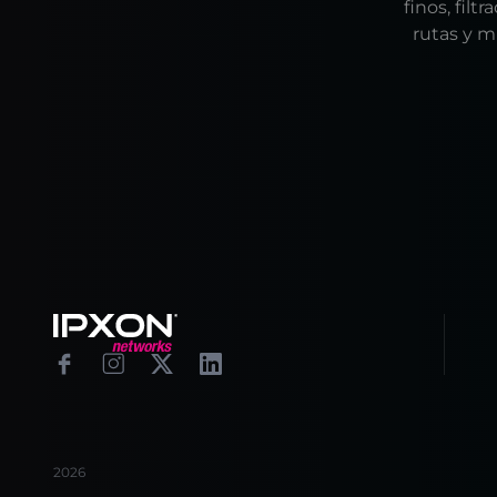
finos, fil
rutas y m
Footer
Facebook
Instagram
X
Linkedin
2026