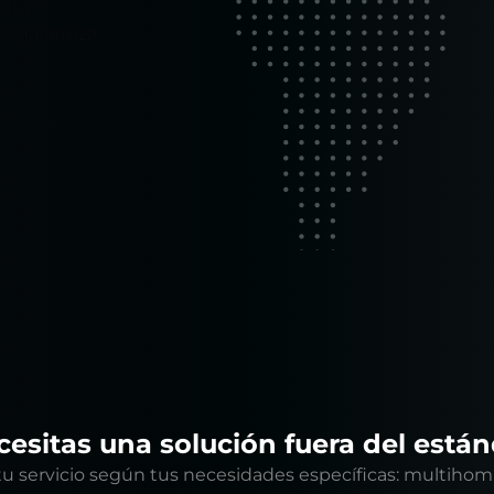
utar
ue garantiza
esitas una solución fuera del está
tu servicio según tus necesidades específicas: multihom