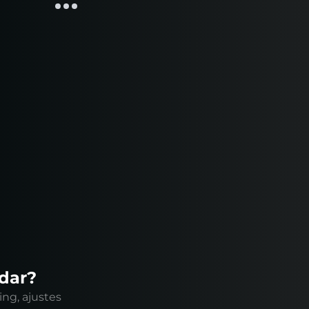
ndar?
ing, ajustes