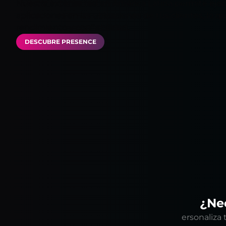
Nuestra extensa red en América Latina permite ejec
aplicaciones en las ubicaciones de tus clientes, lo q
rendimiento y confiabilidad.
DESCUBRE PRESENCE
¿Nec
ersonaliza 