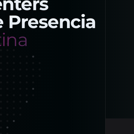
nters
 Presencia
ina