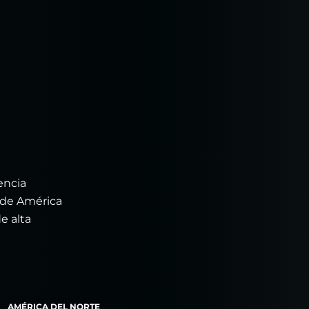
encia
o de América
e alta
AMÉRICA DEL NORTE