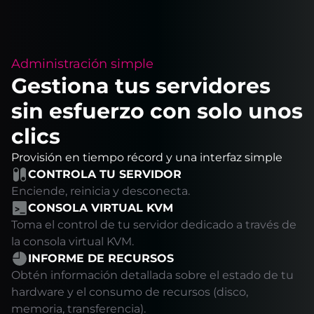
Administración simple
Gestiona tus servidores
sin esfuerzo con solo unos
clics
Provisión en tiempo récord y una interfaz simple
CONTROLA TU SERVIDOR
Enciende, reinicia y desconecta.
CONSOLA VIRTUAL KVM
Toma el control de tu servidor dedicado a través de
la consola virtual KVM.
INFORME DE RECURSOS
Obtén información detallada sobre el estado de tu
hardware y el consumo de recursos (disco,
memoria, transferencia).