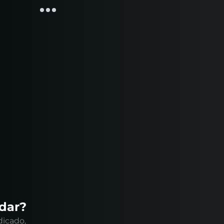
ndar?
dicado,