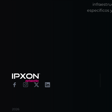
infraestr
específicos 
Footer
Facebook
Instagram
X
Linkedin
2026