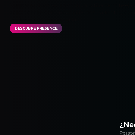
Nuestra extensa red en América Latina permite ejec
aplicaciones en las ubicaciones de tus clientes, lo q
rendimiento y confiabilidad.
DESCUBRE PRESENCE
¿Nec
Person