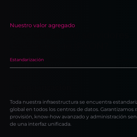
Nuestro valor agregado
¿Por qué elegir servidores
dedicados de IPXON?
Estandarización
Baja latencia
Soporte directo
Centro
Estandarización
Toda nuestra infraestructura se encuentra estandariz
global en todos los centros de datos. Garantizamos 
provisión, know-how avanzado y administración senci
de una interfaz unificada.