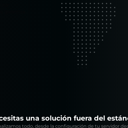
utar
ue garantiza
esitas una solución fuera del está
alizamos todo, desde la configuración de tu servidor de