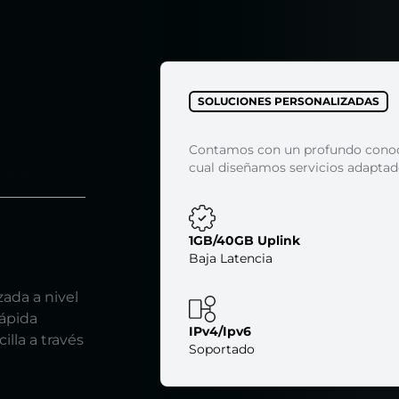
SOLUCIONES PERSONALIZADAS
Contamos con un profundo conoci
cual diseñamos servicios adaptad
 de datos TIER
1GB/40GB Uplink
Baja Latencia
ada a nivel
rápida
IPv4/Ipv6
lla a través
Soportado