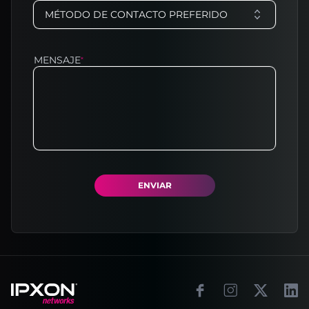
MÉTODO DE CONTACTO PREFERIDO
MENSAJE
*
ENVIAR
Footer
Facebook
Instagram
X
Link