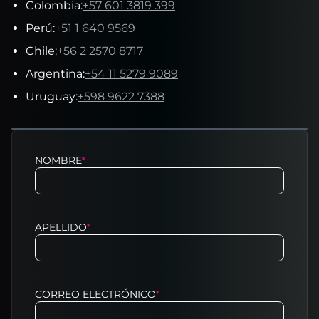
Colombia
:
+57 601 3819 399
Perú
:
+51 1 640 9569
Chile
:
+56 2 2570 8717
Argentina
:
+54 11 5279 9089
Uruguay
:
+598 9622 7388
NOMBRE
*
APELLIDO
*
CORREO ELECTRÓNICO
*